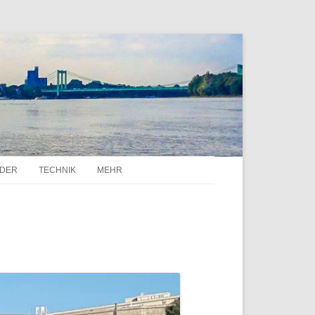
DER
TECHNIK
MEHR
USSENBORDER K
RAYMARINE A68 MIT ROKK DECK
TANKSTELLEN
YAMAHA/SELVA AUSSENBORDER P
LIEGEPLATZ HATENBOER
INSPEKTION
ER NMEA 2000 ODER HUB MIT P
WASSERSTÄNDE / PEGEL
DER
LOTTER VERBINDEN
BOOT FAHREN AUF DEM RHEIN
S FÜR
SUZUKI SMIS NMEA 2000
ER UND T
INTERFACE
WO DAS SPORTBOOT ANMELDEN
EN