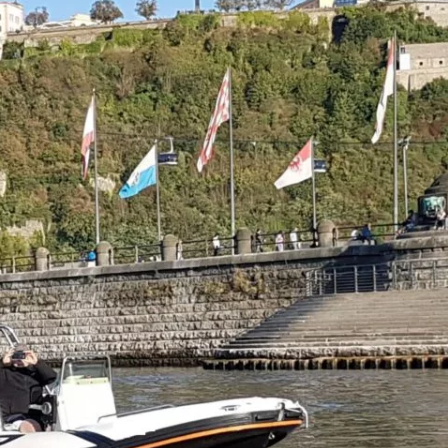
SCHLAUCHBOOT PUMPEN
INSPEKTION
AUSSENBOR
TEST ZODIAC FUTURA MARK 2C
INSPEKTION
TEST VALIANT 550 SPORT
ERCURY F15
LOMAC 520 OK
INSPEKTION
AUSSENBOR
ZODIAC YACHTLINE 340
MISSION CRAFT MASTER 400
FORMENTI ZAR 43
FORMENTI ZAR 47