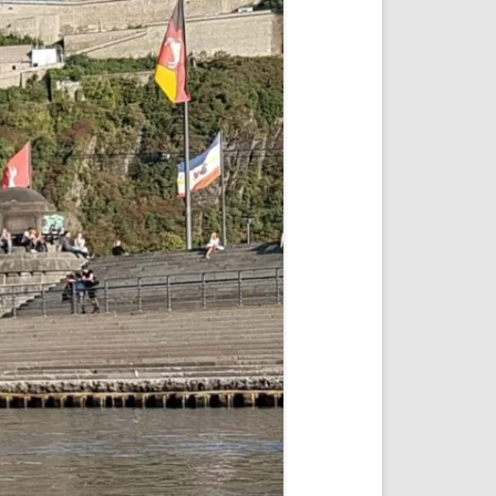
FÜR KENNZEICHEN
AIS MIT
 BEI YAMAHA F100D
TRANSCEIVER/TRANSPONDER
DER
ODER RECEIVER AUF DEM
SPORTBOOT
 AUSSENBORDER M
/F20 MH
TANKANZEIGE UND GEBER
RICHTIG ANSCHLIESSEN
 YAMAHA F40 FETS
DER
LOWRANCE TREIBSTOFFDATEN-
MANAGER/FUEL DATA MANAGER
MIT NAVIONICS UND
OPENSEAMAP SEEKARTEN FÜR
BINNEN UND SEEGEWÄSSER AUF
KARTENPLOTTER
LOWRANCE POINT-1 NMEA 2000
GPS ANTENNE
BLUE SEA SYSTEMS ADD A
BATTERY KIT